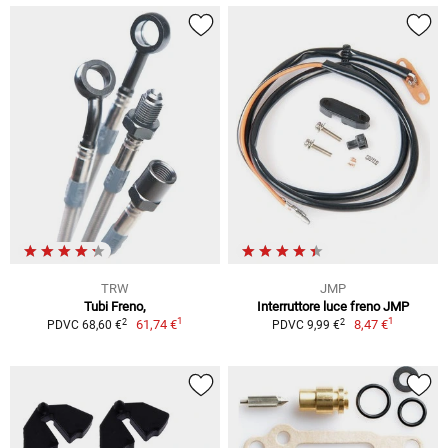
TRW
JMP
Tubi Freno,
Interruttore luce freno JMP
1
1
2
2
61,74 €
8,47 €
PDVC 68,60 €
PDVC 9,99 €