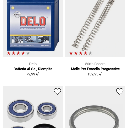
Delo
Wirth Federn
Batteria Al Gel, Riempita
Molle Per Forcella Progressive
1
1
79,99 €
139,95 €