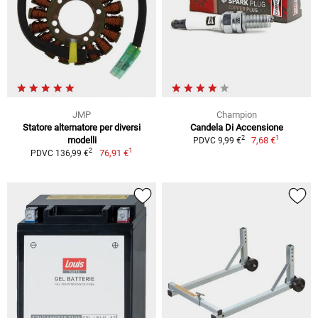
JMP
Champion
Statore alternatore per diversi
Candela Di Accensione
1
2
modelli
7,68 €
PDVC 9,99 €
1
2
76,91 €
PDVC 136,99 €