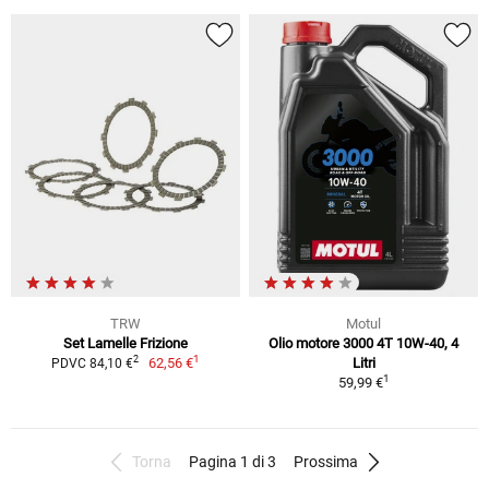
TRW
Motul
Set Lamelle Frizione
Olio motore 3000 4T 10W-40, 4
1
2
62,56 €
Litri
PDVC 84,10 €
1
59,99 €
Torna
Pagina 1 di 3
Prossima