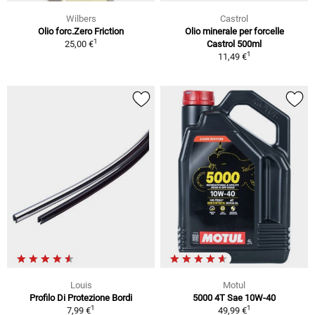
Wilbers
Castrol
Olio forc.Zero Friction
Olio minerale per forcelle
1
25,00 €
Castrol 500ml
1
11,49 €
Louis
Motul
Profilo Di Protezione Bordi
5000 4T Sae 10W-40
1
1
7,99 €
49,99 €