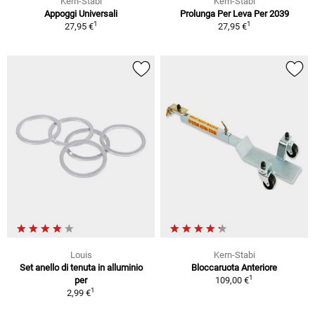
Kern-Stabi
Kern-Stabi
Appoggi Universali
Prolunga Per Leva Per 2039
1
1
27,95 €
27,95 €
Louis
Kern-Stabi
Set anello di tenuta in alluminio
Bloccaruota Anteriore
1
per
109,00 €
1
2,99 €