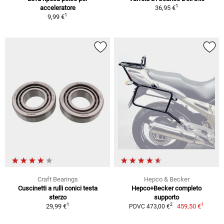
1
acceleratore
36,95 €
1
9,99 €
Craft Bearings
Hepco & Becker
Cuscinetti a rulli conici testa
Hepco+Becker completo
sterzo
supporto
1
1
2
29,99 €
459,50 €
PDVC 473,00 €