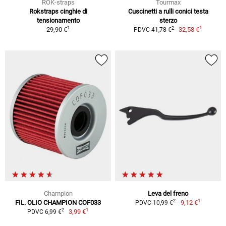
ROK-straps
Tourmax
Rokstraps cinghie di
Cuscinetti a rulli conici testa
tensionamento
sterzo
1
1
2
29,90 €
32,58 €
PDVC 41,78 €
Champion
Leva del freno
1
2
FIL. OLIO CHAMPION COF033
9,12 €
PDVC 10,99 €
1
2
3,99 €
PDVC 6,99 €