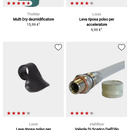
ThoMar
Louis
Multi Dry deumidificatore
Leva riposa polso per
1
15,99 €
acceleratore
1
9,99 €
Louis
stahlbus
Leva riposa polso per
Valvola Di Scarico Dell'Olio