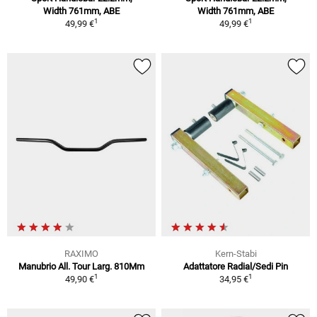
Width 761mm, ABE
Width 761mm, ABE
1
1
49,99 €
49,99 €
RAXIMO
Kern-Stabi
Manubrio All. Tour Larg. 810Mm
Adattatore Radial/Sedi Pin
1
1
49,90 €
34,95 €