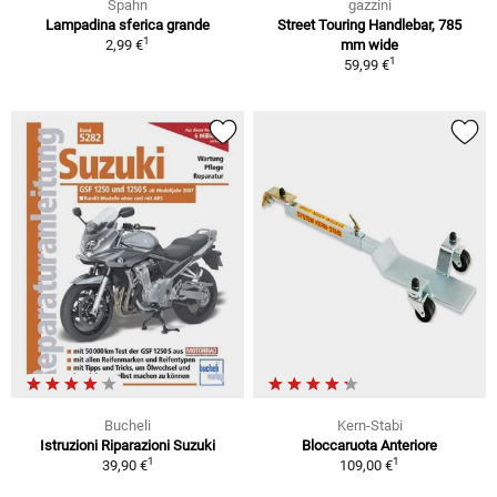
Spahn
gazzini
Lampadina sferica grande
Street Touring Handlebar, 785
1
2,99 €
mm wide
1
59,99 €
Bucheli
Kern-Stabi
Istruzioni Riparazioni Suzuki
Bloccaruota Anteriore
1
1
39,90 €
109,00 €