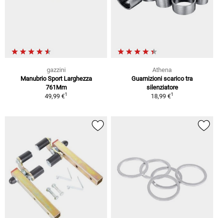
gazzini
Athena
Manubrio Sport Larghezza
Guarnizioni scarico tra
761Mm
silenziatore
1
1
49,99 €
18,99 €