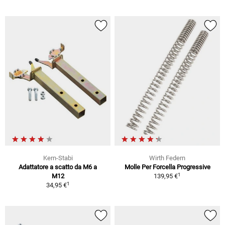
Kern-Stabi
Wirth Federn
Adattatore a scatto da M6 a
Molle Per Forcella Progressive
1
M12
139,95 €
1
34,95 €