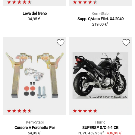
Leva del freno
Kern-Stabi
1
34,95 €
Supp. C/Asta Filet. X4 2049
1
219,00 €
Kern-Stabi
Hurric
Cursore A Forchetta Per
SUPERSP S/O 4-1 CB
1
1
2
54,95 €
436,95 €
PDVC 459,95 €