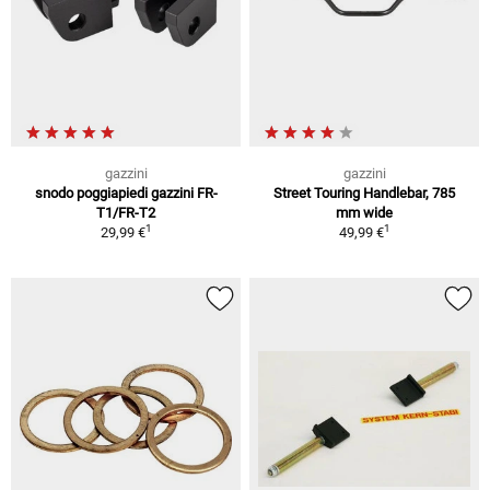
gazzini
gazzini
snodo poggiapiedi gazzini FR-
Street Touring Handlebar, 785
T1/FR-T2
mm wide
1
1
29,99 €
49,99 €