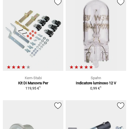
Kern-Stabi
Spahn
Kit Di Manovra Per
Indicatore luminoso 12 V
1
1
119,95 €
0,99 €