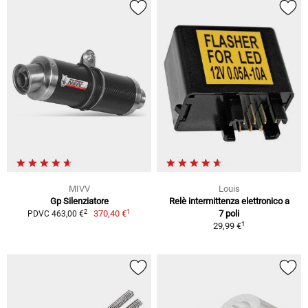
MIVV
Louis
Gp Silenziatore
Relè intermittenza elettronico a
1
2
370,40 €
7 poli
PDVC 463,00 €
1
29,99 €