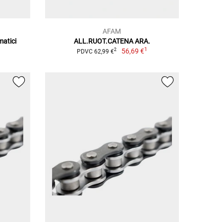
AFAM
matici
ALL.RUOT.CATENA ARA.
1
56,69 €
2
PDVC 62,99 €