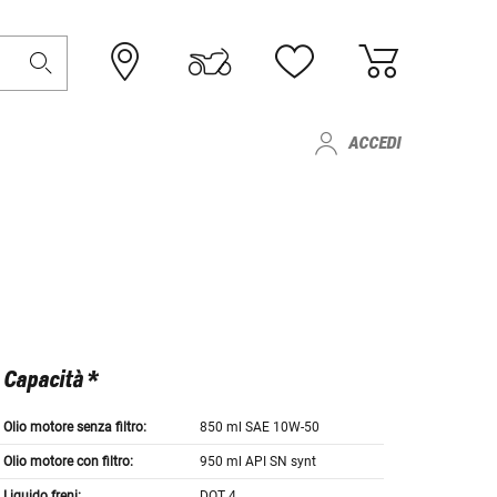
ACCEDI
Capacità *
Olio motore senza filtro:
850 ml SAE 10W-50
Olio motore con filtro:
950 ml API SN synt
Liquido freni:
DOT 4