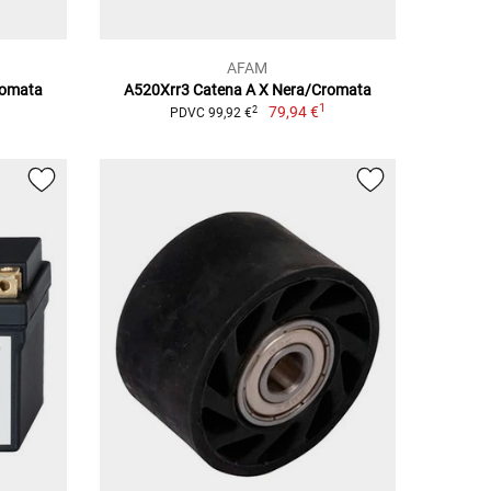
AFAM
romata
A520Xrr3 Catena A X Nera/Cromata
1
1
79,94 €
2
PDVC 99,92 €