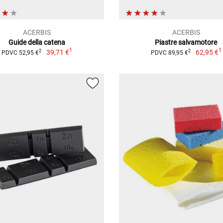
ACERBIS
ACERBIS
Guide della catena
Piastre salvamotore
1
1
39,71 €
62,95 €
2
2
PDVC 52,95 €
PDVC 89,95 €