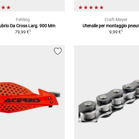
Fehling
Craft-Meyer
brio Da Cross Larg. 900 Mm
Utensile per montaggio pneu
1
1
79,99 €
9,99 €