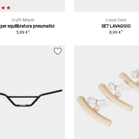
Craft-Meyer
Louis Care
 per equilibratura pneumatici
SET LAVAGGIO
1
1
5,99 €
8,99 €