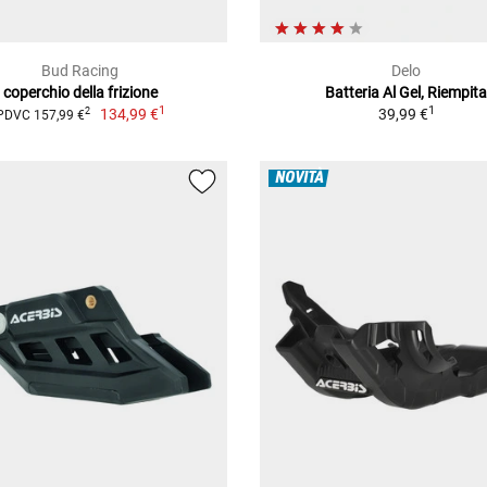
Bud Racing
Delo
coperchio della frizione
Batteria Al Gel, Riempit
1
1
134,99 €
39,99 €
2
PDVC 157,99 €
NOVITÀ