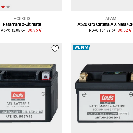
ACERBIS
AFAM
Paramani X-Ultimate
A520Xrr3 Catena A X Nera/C
1
30,95 €
80,52 €
2
2
PDVC 42,95 €
PDVC 101,58 €
NOVITÀ