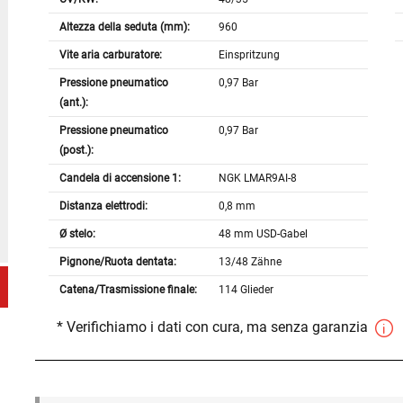
Altezza della seduta (mm):
960
Vite aria carburatore:
Einspritzung
Pressione pneumatico
0,97 Bar
(ant.):
Pressione pneumatico
0,97 Bar
(post.):
Candela di accensione 1:
NGK LMAR9AI-8
Distanza elettrodi:
0,8 mm
Ø stelo:
48 mm USD-Gabel
Pignone/Ruota dentata:
13/48 Zähne
Catena/Trasmissione finale:
114 Glieder
* Verifichiamo i dati con cura, ma senza garanzia