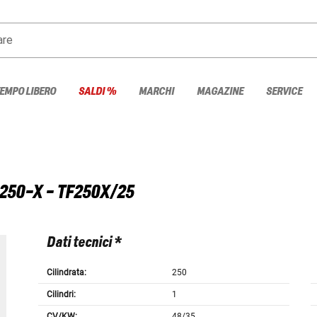
are
TEMPO LIBERO
SALDI %
MARCHI
MAGAZINE
SERVICE
 250-X - TF250X/25
Dati tecnici *
Cilindrata:
250
Cilindri:
1
CV/KW:
48/35