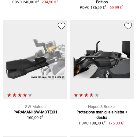
1
2
234,50 €
Edition
PDVC 240,00 €
1
2
69,99 €
PDVC 136,59 €
SW-Motech
Hepco & Becker
PARAMANI SW-MOTECH
Protezione maniglia sinistra +
1
160,00 €
destra
1
2
175,00 €
PDVC 180,00 €