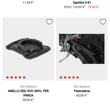
1
11,99 €
Sportivo 5-8 l
1
2
79,99 €
PDVC 139,99 €
SW-Motech
SW-Motech
ANELLO SED. EVO UNIV., PER
Paracatena
1
PANCA
60,00 €
1
50,00 €