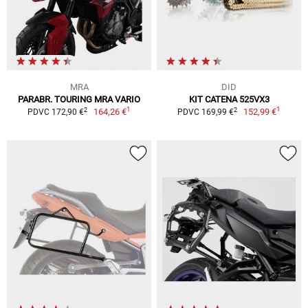
MRA
DID
PARABR. TOURING MRA VARIO
KIT CATENA 525VX3
1
1
2
2
164,26 €
152,99 €
PDVC 172,90 €
PDVC 169,99 €