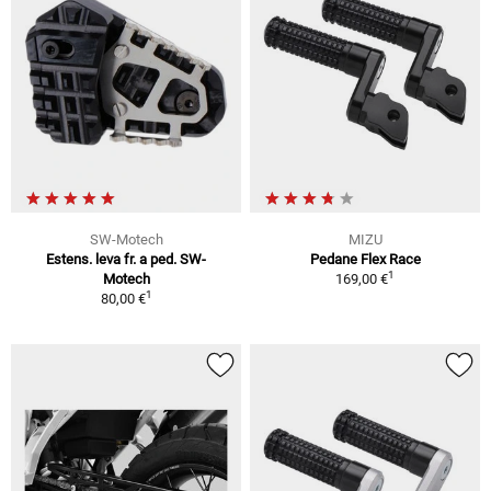
SW-Motech
MIZU
Estens. leva fr. a ped. SW-
Pedane Flex Race
1
Motech
169,00 €
1
80,00 €