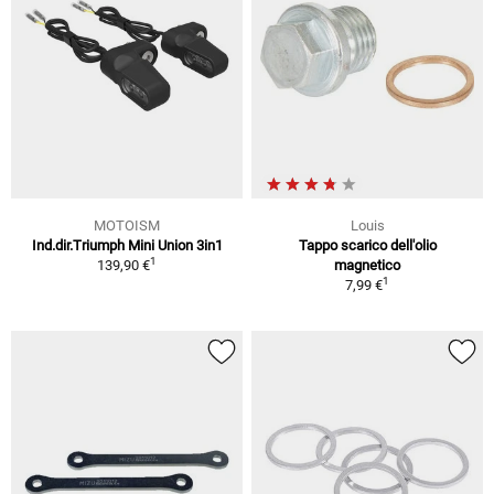
MOTOISM
Louis
Ind.dir.Triumph Mini Union 3in1
Tappo scarico dell'olio
1
139,90 €
magnetico
1
7,99 €