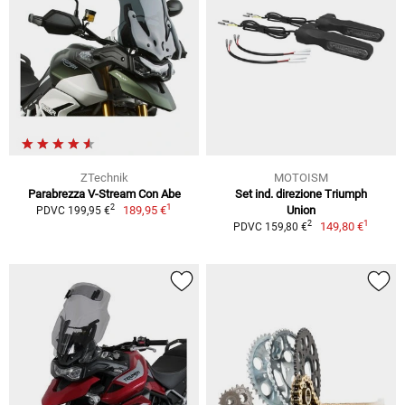
ZTechnik
MOTOISM
Parabrezza V-Stream Con Abe
Set ind. direzione Triumph
1
2
189,95 €
Union
PDVC 199,95 €
1
2
149,80 €
PDVC 159,80 €