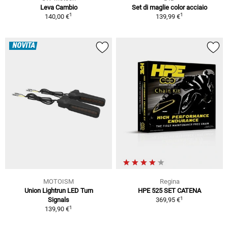
Leva Cambio
Set di maglie color acciaio
1
1
140,00 €
139,99 €
NOVITÀ
MOTOISM
Regina
Union Lightrun LED Turn
HPE 525 SET CATENA
1
Signals
369,95 €
1
139,90 €