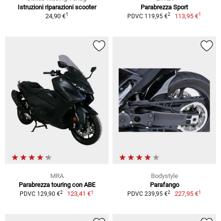
Istruzioni riparazioni scooter
Parabrezza Sport
1
1
2
24,90 €
113,95 €
PDVC 119,95 €
MRA
Bodystyle
Parabrezza touring con ABE
Parafango
1
1
2
2
123,41 €
227,95 €
PDVC 129,90 €
PDVC 239,95 €