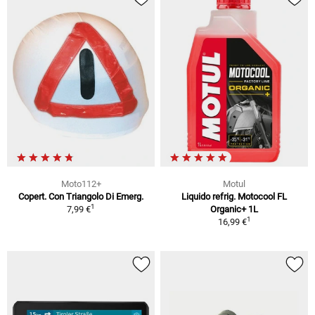
Moto112+
Motul
Copert. Con Triangolo Di Emerg.
Liquido refrig. Motocool FL
1
7,99 €
Organic+ 1L
1
16,99 €