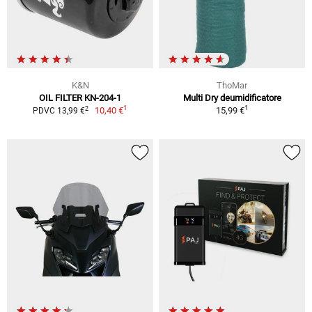
K&N
ThoMar
OIL FILTER KN-204-1
Multi Dry deumidificatore
1
1
2
10,40 €
15,99 €
PDVC 13,99 €