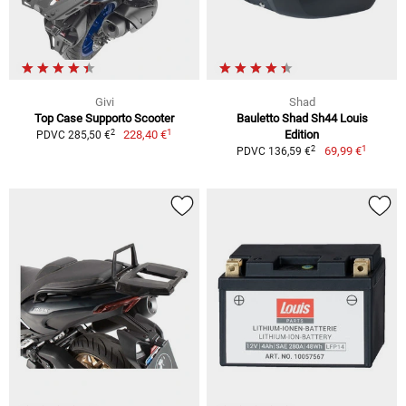
Givi
Shad
Top Case Supporto Scooter
Bauletto Shad Sh44 Louis
1
2
228,40 €
Edition
PDVC 285,50 €
1
2
69,99 €
PDVC 136,59 €