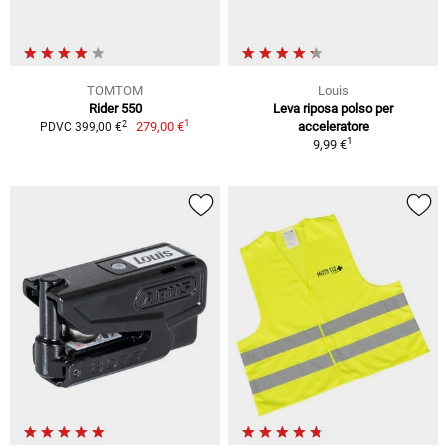
TOMTOM
Louis
Rider 550
Leva riposa polso per
1
2
279,00 €
acceleratore
PDVC 399,00 €
1
9,99 €