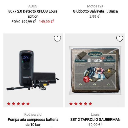
ABUS
Moto112+
8077 2.0 Detecto XPLUS Louis
Giubbotto Salvavita T. Unica
1
Edition
2,99 €
1
2
149,99 €
PDVC 199,99 €
Rothewald
Louis
Pompa aria compressa batteria
SET 2 TAPP.OLIO SAUBERMAN
1
da 10 bar
12,99 €