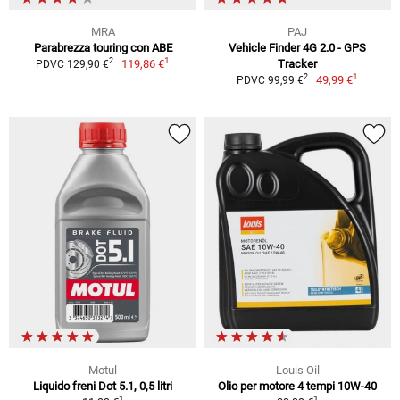
MRA
PAJ
Parabrezza touring con ABE
Vehicle Finder 4G 2.0 - GPS
1
2
119,86 €
Tracker
PDVC 129,90 €
1
2
49,99 €
PDVC 99,99 €
Motul
Louis Oil
Liquido freni Dot 5.1, 0,5 litri
Olio per motore 4 tempi 10W-40
1
1