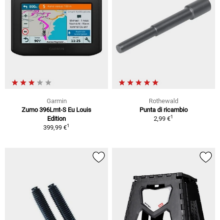
Garmin
Rothewald
Zumo 396Lmt-S Eu Louis
Punta di ricambio
1
Edition
2,99 €
1
399,99 €