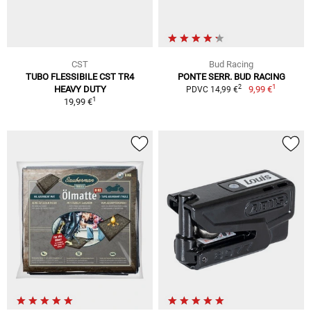
CST
Bud Racing
TUBO FLESSIBILE CST TR4
PONTE SERR. BUD RACING
1
2
HEAVY DUTY
9,99 €
PDVC 14,99 €
1
19,99 €