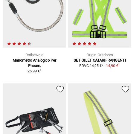
Rothewald
Origin-Outdoors
Manometro Analogico Per
SET GILET CATARIFRANGENTI
1
2
Pneum.
14,90 €
PDVC 14,95 €
1
26,99 €