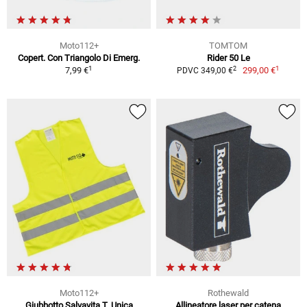
Moto112+
TOMTOM
Copert. Con Triangolo Di Emerg.
Rider 50 Le
1
1
2
7,99 €
299,00 €
PDVC 349,00 €
Moto112+
Rothewald
Giubbotto Salvavita T. Unica
Allineatore laser per catena