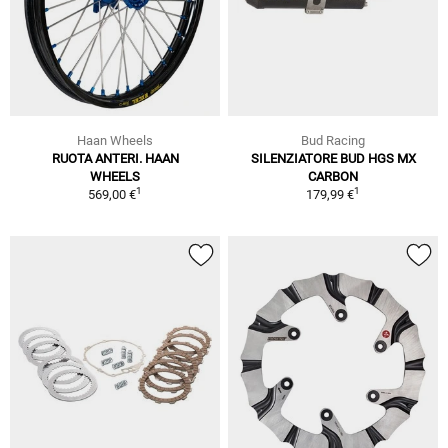
Haan Wheels
Bud Racing
RUOTA ANTERI. HAAN
SILENZIATORE BUD HGS MX
WHEELS
CARBON
1
1
569,00 €
179,99 €