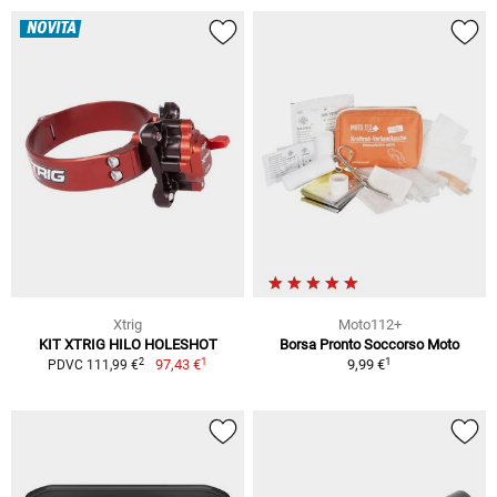
NOVITÀ
Xtrig
Moto112+
KIT XTRIG HILO HOLESHOT
Borsa Pronto Soccorso Moto
1
1
2
97,43 €
9,99 €
PDVC 111,99 €