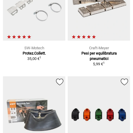
SW-Motech
Craft-Meyer
Protez.Collett.
Pesi per equilibratura
1
35,00 €
pneumatici
1
5,99 €