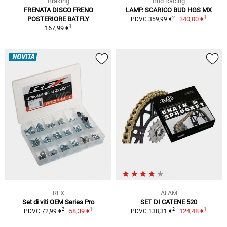
Braking
Bud Racing
FRENATA DISCO FRENO
LAMP. SCARICO BUD HGS MX
1
2
POSTERIORE BATFLY
340,00 €
PDVC 359,99 €
1
167,99 €
NOVITÀ
RFX
AFAM
Set di viti OEM Series Pro
SET DI CATENE 520
1
1
2
2
58,39 €
124,48 €
PDVC 72,99 €
PDVC 138,31 €