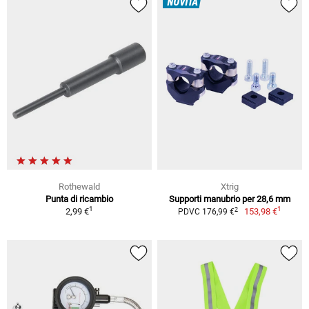
NOVITÀ
Rothewald
Xtrig
Punta di ricambio
Supporti manubrio per 28,6 mm
1
1
2
2,99 €
153,98 €
PDVC 176,99 €