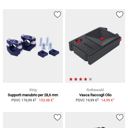
Xtrig
Rothewald
Supporti manubrio per 28,6 mm
Vasca Raccogli Olio
1
1
2
2
153,98 €
14,99 €
PDVC 176,99 €
PDVC 19,99 €