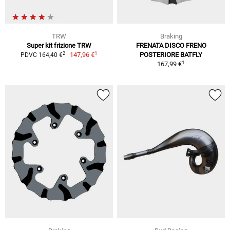
TRW
Braking
Super kit frizione TRW
FRENATA DISCO FRENO
1
2
147,96 €
POSTERIORE BATFLY
PDVC 164,40 €
1
167,99 €