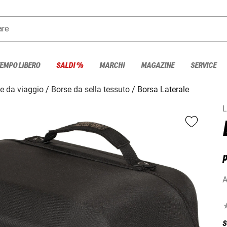
are
TEMPO LIBERO
SALDI %
MARCHI
MAGAZINE
SERVICE
 e da viaggio
Borse da sella tessuto
Borsa Laterale
L
p
A
S