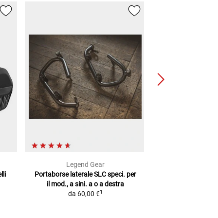
Legend Gear
Legend
li
Portaborse laterale SLC
speci. per
Sistema borse late
il mod., a sini. a o a destra
380,0
1
da
60,00 €