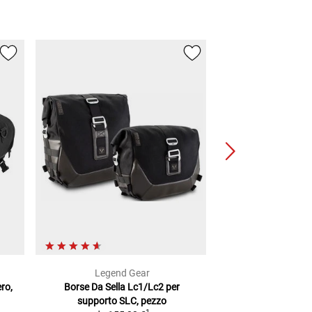
Legend Gear
moto-d
ro,
Borse Da Sella Lc1/Lc2
per
borse da sella
Paio,
supporto SLC, pezzo
nero-g