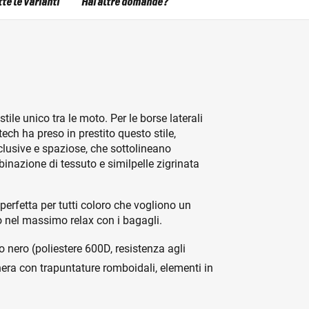
te le varianti
Hai altre domande?
ile unico tra le moto. Per le borse laterali
h ha preso in prestito questo stile,
sclusive e spaziose, che sottolineano
binazione di tessuto e similpelle zigrinata
erfetta per tutti coloro che vogliono un
nel massimo relax con i bagagli.
 nero (poliestere 600D, resistenza agli
 nera con trapuntature romboidali, elementi in