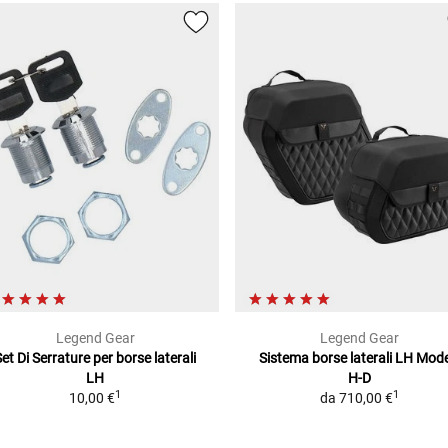
Legend Gear
Legend Gear
et Di Serrature
per borse laterali
Sistema borse laterali LH Model
LH
H-D
1
1
10,00 €
da
710,00 €