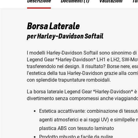
Descrizione
Documenti (1)
Valutazioni
Tut
Borsa Laterale
per Harley-Davidson Softail
I modelli Harley-Davidson Softail sono sinonimo di st
Legend Gear *Harley-Davidson* LH1 e LH2, SW-Motec
trasferendolo nel design. Il risultato? Borse nere, e
l'estetica della tua Harley-Davidson grazie alla com
con splendide trapuntature romboidali.
La borsa laterale Legend Gear *Harley-Davidson* è p
divertimento senza compromessi anche viaggiando 
Estetica accattivante: combinazione di tessuto
agenti atmosferici e ai raggi UV) e similpelle
plastica ABS con tessuto laminato
Prodotto robusto e facile da pulire