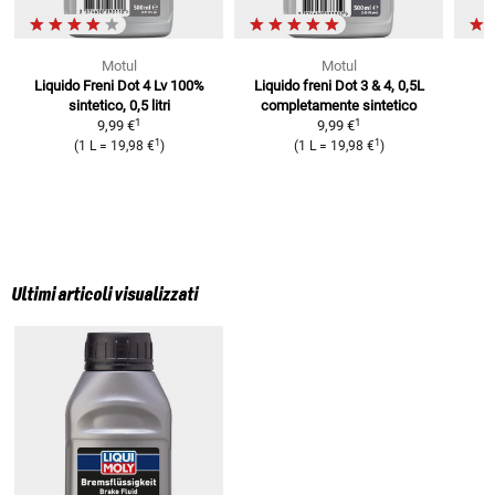
Motul
Motul
Liquido Freni Dot 4 Lv
100%
Liquido freni Dot 3 & 4, 0,5L
sintetico, 0,5 litri
completamente sintetico
1
1
9,99 €
9,99 €
1
1
(
1 L
=
19,98 €
)
(
1 L
=
19,98 €
)
Ultimi articoli visualizzati