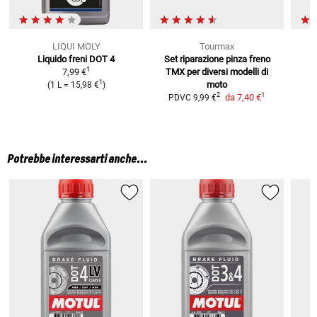
LIQUI MOLY
Tourmax
Liquido freni DOT 4
Set riparazione pinza freno
P
1
7,99 €
TMX
per diversi modelli di
1
moto
(
1 L
=
15,98 €
)
P
1
2
da
7,40 €
PDVC
9,99 €
Potrebbe interessarti anche...