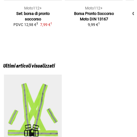
Moto112+
Moto112+
Set: borsa di pronto
Borsa Pronto Soccorso
Ca
soccorso
Moto
DIN 13167
1
1
3
7,99 €
9,99 €
PDVC
12,98 €
Ultimi articoli visualizzati