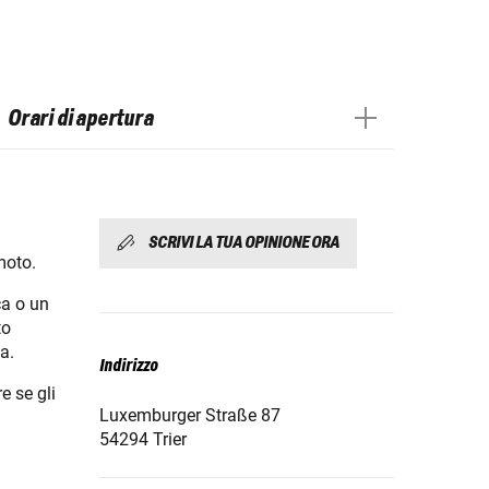
Orari di apertura
SCRIVI LA TUA OPINIONE ORA
moto.
ca o un
to
a.
Indirizzo
e se gli
Luxemburger Straße 87
54294 Trier