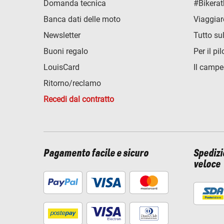
Domanda tecnica
#Bikerat
Banca dati delle moto
Viaggiar
Newsletter
Tutto su
Buoni regalo
Per il pil
LouisCard
Il campe
Ritorno/reclamo
Recedi dal contratto
Pagamento facile e sicuro
Spediz
veloce