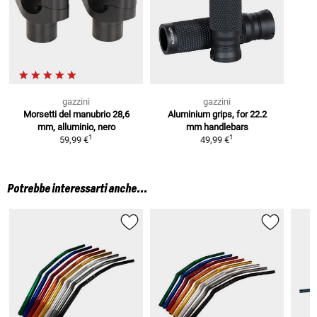
gazzini
gazzini
Morsetti del manubrio
28,6
Aluminium grips, for 22.2
mm, alluminio, nero
mm handlebars
1
1
59,99 €
49,99 €
Potrebbe interessarti anche...