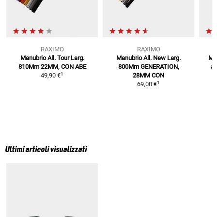
RAXIMO
RAXIMO
Manubrio All. Tour Larg.
Manubrio All. New Larg.
Man
810Mm
22MM, CON ABE
800Mm
GENERATION,
al
1
49,90 €
28MM CON
1
69,00 €
Ultimi articoli visualizzati